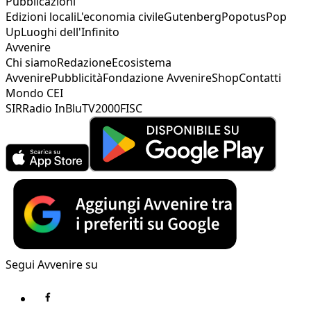
Pubblicazioni
Edizioni locali
L'economia civile
Gutenberg
Popotus
Pop
Up
Luoghi dell'Infinito
Avvenire
Chi siamo
Redazione
Ecosistema
Avvenire
Pubblicità
Fondazione Avvenire
Shop
Contatti
Mondo CEI
SIR
Radio InBlu
TV2000
FISC
Segui Avvenire su