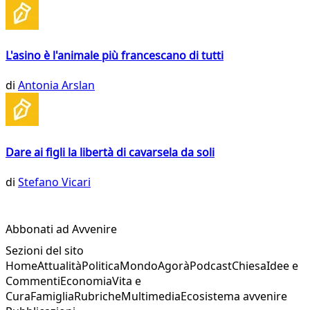
L'asino è l'animale più francescano di tutti
di
Antonia Arslan
Dare ai figli la libertà di cavarsela da soli
di
Stefano Vicari
Abbonati ad Avvenire
Sezioni del sito
Home
Attualità
Politica
Mondo
Agorà
Podcast
Chiesa
Idee e
Commenti
Economia
Vita e
Cura
Famiglia
Rubriche
Multimedia
Ecosistema avvenire