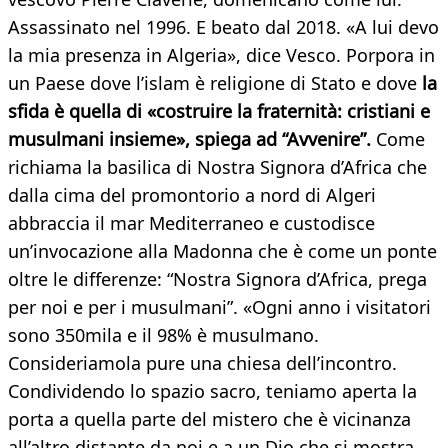
Assassinato nel 1996. E beato dal 2018. «A lui devo
la mia presenza in Algeria», dice Vesco. Porpora in
un Paese dove l’islam è religione di Stato e dove
la
sfida è quella di «costruire la fraternità: cristiani e
musulmani insieme», spiega ad “Avvenire”.
Come
richiama la basilica di Nostra Signora d’Africa che
dalla cima del promontorio a nord di Algeri
abbraccia il mar Mediterraneo e custodisce
un’invocazione alla Madonna che è come un ponte
oltre le differenze: “Nostra Signora d’Africa, prega
per noi e per i musulmani”. «Ogni anno i visitatori
sono 350mila e il 98% è musulmano.
Consideriamola pure una chiesa dell’incontro.
Condividendo lo spazio sacro, teniamo aperta la
porta a quella parte del mistero che è vicinanza
all’altro distante da noi e a un Dio che si mostra