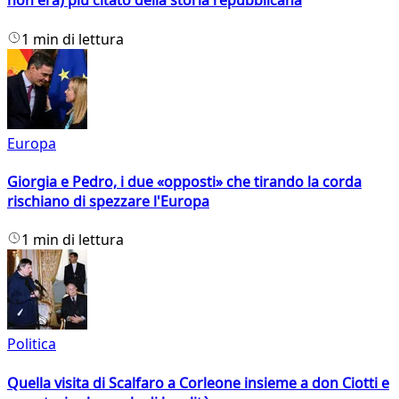
non era) più citato della storia repubblicana
1 min di lettura
Europa
Giorgia e Pedro, i due «opposti» che tirando la corda
rischiano di spezzare l'Europa
1 min di lettura
Politica
Quella visita di Scalfaro a Corleone insieme a don Ciotti e