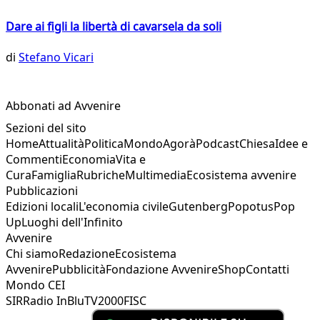
Dare ai figli la libertà di cavarsela da soli
di
Stefano Vicari
Abbonati ad Avvenire
Sezioni del sito
Home
Attualità
Politica
Mondo
Agorà
Podcast
Chiesa
Idee e
Commenti
Economia
Vita e
Cura
Famiglia
Rubriche
Multimedia
Ecosistema avvenire
Pubblicazioni
Edizioni locali
L'economia civile
Gutenberg
Popotus
Pop
Up
Luoghi dell'Infinito
Avvenire
Chi siamo
Redazione
Ecosistema
Avvenire
Pubblicità
Fondazione Avvenire
Shop
Contatti
Mondo CEI
SIR
Radio InBlu
TV2000
FISC