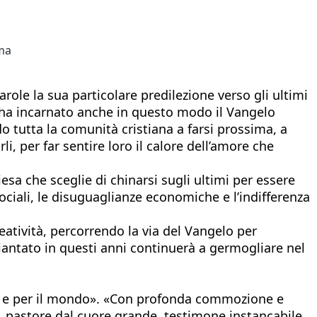
oma
ole la sua particolare predilezione verso gli ultimi
o ha incarnato anche in questo modo il Vangelo
o tutta la comunità cristiana a farsi prossima, a
li, per far sentire loro il calore dell’amore che
hiesa che sceglie di chinarsi sugli ultimi per essere
sociali, le disuguaglianze economiche e l’indifferenza
reatività, percorrendo la via del Vangelo per
 piantato in questi anni continuerà a germogliare nel
esa e per il mondo». «Con profonda commozione e
o, pastore dal cuore grande, testimone instancabile