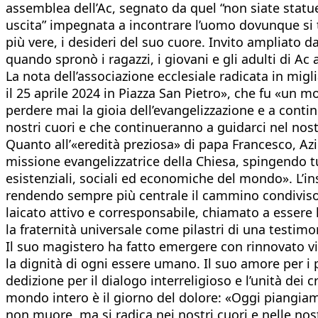
assemblea dell’Ac, segnato da quel “non siate statue
uscita” impegnata a incontrare l’uomo dovunque si tr
più vere, i desideri del suo cuore. Invito ampliato da
quando spronò i ragazzi, i giovani e gli adulti di A
La nota dell’associazione ecclesiale radicata in migli
il 25 aprile 2024 in Piazza San Pietro», che fu «un 
perdere mai la gioia dell’evangelizzazione e a conti
nostri cuori e che continueranno a guidarci nel no
Quanto all’«eredità preziosa» di papa Francesco, Azi
missione evangelizzatrice della Chiesa, spingendo tut
esistenziali, sociali ed economiche del mondo». L’in
rendendo sempre più centrale il cammino condiviso, 
laicato attivo e corresponsabile, chiamato a essere l
la fraternità universale come pilastri di una testim
Il suo magistero ha fatto emergere con rinnovato vigo
la dignità di ogni essere umano. Il suo amore per i po
dedizione per il dialogo interreligioso e l’unità dei c
mondo intero è il giorno del dolore: «Oggi piangiam
non muore, ma si radica nei nostri cuori e nelle nos