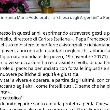
 in Santa Maria Addolorata, la "chiesa degli Argentini" a R
esso in questi anni, esprimendo attraverso gesti e par
iello, direttore di Caritas Italiana –. Papa Francesc
l suo ministero le periferie esistenziali e richiamand
poveri, a incontrarli, guardarli negli occhi, abbracciar
a I giornata mondiale dei poveri, 19 novembre 20171).
 in diverse occasioni ha reso visibile il volto di una C
arole di pace: ha denunciato con forza le ingiustizie 
uovere politiche di equità e giustizia.
itati a vivere e operare, a partire dagli ultimi, con c
accanto agli altri, come fratelli tutti. Il seme che ha
ontà».
 cattolica"
, definito «padre santo e guida profetica per la Chi
a Chiesa universale per la scomparsa di Papa Francesc