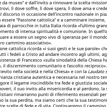
 da museo” e dall’invito a rinnovare la scelta mission
ovi, lì dove soffre, lì dove spera, lì dove ama e cred
l discorso in occasione dell’incontro nazionale in piaz
c a essere “Passione cattolica” e a camminare insieme
aia di parrocchie in tutta Italia ricorda «l’ultimo gra
momento di intensa spiritualità e comunione. In quell’
nuare a essere un segno vivo di speranza per il mondo
stro cammino associativo».
one cattolica ricorda «i suoi gesti e le sue parole» 
ti i fedeli a Cristo ad andare incontro agli ultimi, ag
sistenza di Francesco «sulla sinodalità della Chiesa 
il discernimento comunitario e l’ascolto reciproco».
ievito nella società e nella Chiesa» e con la
Laudato s
onianza cristiana autentica e necessaria nel nostro t
re il legame inscindibile tra fede e giustizia sociale
veri, il suo invito alla misericordia e al perdono, la 
ristiani rimarranno punti di riferimento essenziali per l
o la sua perdita, ma siamo certi che la sua testimon
tre scelte di fede e di vita. Continueremo il cammino