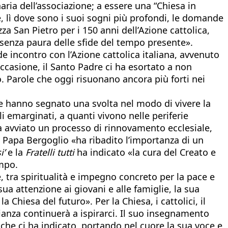
aria dell’associazione; a essere una “Chiesa in
e, lì dove sono i suoi sogni più profondi, le domande
za San Pietro per i 150 anni dell’Azione cattolica,
, senza paura delle sfide del tempo presente».
nde incontro con l’Azione cattolica italiana, avvenuto
occasione, il Santo Padre ci ha esortato a non
. Parole che oggi risuonano ancora più forti nei
che hanno segnato una svolta nel modo di vivere la
li emarginati, a quanti vivono nelle periferie
ha avviato un processo di rinnovamento ecclesiale,
 Papa Bergoglio «ha ribadito l’importanza di un
i’
e la
Fratelli tutti
ha indicato «la cura del Creato e
empo.
, tra spiritualità e impegno concreto per la pace e
sua attenzione ai giovani e alle famiglie, la sua
a Chiesa del futuro». Per la Chiesa, i cattolici, il
ianza continuerà a ispirarci. Il suo insegnamento
 che ci ha indicato, portando nel cuore la sua voce e