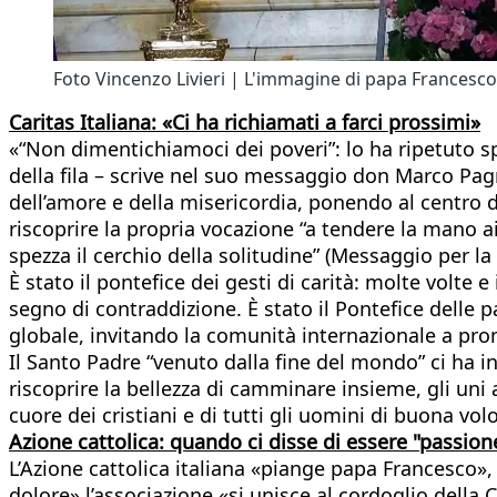
Foto Vincenzo Livieri | L'immagine di papa Francesco
Caritas Italiana: «Ci ha richiamati a farci prossimi»
«“Non dimentichiamoci dei poveri”: lo ha ripetuto sp
della fila – scrive nel suo messaggio don Marco Pagn
dell’amore e della misericordia, ponendo al centro de
riscoprire la propria vocazione “a tendere la mano ai 
spezza il cerchio della solitudine” (Messaggio per l
È stato il pontefice dei gesti di carità: molte volte e
segno di contraddizione. È stato il Pontefice delle p
globale, invitando la comunità internazionale a prom
Il Santo Padre “venuto dalla fine del mondo” ci ha inv
riscoprire la bellezza di camminare insieme, gli uni 
cuore dei cristiani e di tutti gli uomini di buona vol
Azione cattolica: quando ci disse di essere "passione
L’Azione cattolica italiana «piange papa Francesco»
dolore» l’associazione «si unisce al cordoglio dell