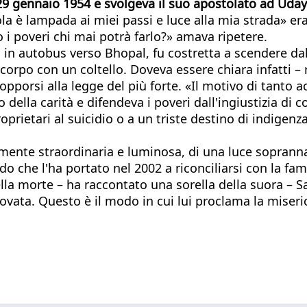
 29 gennaio 1954 e svolgeva il suo apostolato ad Uday
rola è lampada ai miei passi e luce alla mia strada» e
 i poveri chi mai potrà farlo?» amava ripetere.
 in autobus verso Bhopal, fu costretta a scendere dal 
orpo con un coltello. Doveva essere chiara infatti – r
 opporsi alla legge del più forte. «Il motivo di tant
o della carità e difendeva i poveri dall'ingiustizia d
proprietari al suicidio o a un triste destino di indigen
rmente straordinaria e luminosa, di una luce sopranna
he l'ha portato nel 2002 a riconciliarsi con la famigl
della morte – ha raccontato una sorella della suora –
vata. Questo è il modo in cui lui proclama la miseri