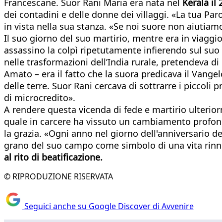
Francescane. Suor Rani Maria era nata nel
Kerala il
dei contadini e delle donne dei villaggi. «La tua Pa
in vista nella sua stanza. «Se noi suore non aiutiamo
Il suo giorno del suo martirio, mentre era in viaggio
assassino la colpì ripetutamente infierendo sul suo c
nelle trasformazioni dell’India rurale, pretendeva di
Amato – era il fatto che la suora predicava il Vangel
delle terre. Suor Rani cercava di sottrarre i piccoli 
di microcredito».
A rendere questa vicenda di fede e martirio ulterio
quale in carcere ha vissuto un cambiamento profondo c
la grazia. «Ogni anno nel giorno dell'anniversario 
grano del suo campo come simbolo di una vita rinno
al rito di beatificazione.
© RIPRODUZIONE RISERVATA
Seguici anche su Google Discover di Avvenire