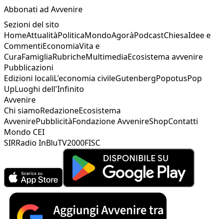
Abbonati ad Avvenire
Sezioni del sito
Home
Attualità
Politica
Mondo
Agorà
Podcast
Chiesa
Idee e
Commenti
Economia
Vita e
Cura
Famiglia
Rubriche
Multimedia
Ecosistema avvenire
Pubblicazioni
Edizioni locali
L'economia civile
Gutenberg
Popotus
Pop
Up
Luoghi dell'Infinito
Avvenire
Chi siamo
Redazione
Ecosistema
Avvenire
Pubblicità
Fondazione Avvenire
Shop
Contatti
Mondo CEI
SIR
Radio InBlu
TV2000
FISC