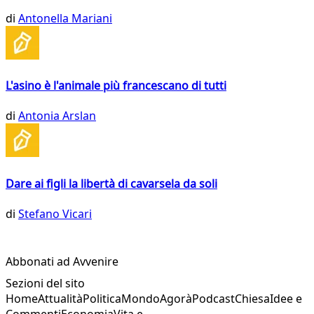
di
Antonella Mariani
L'asino è l'animale più francescano di tutti
di
Antonia Arslan
Dare ai figli la libertà di cavarsela da soli
di
Stefano Vicari
Abbonati ad Avvenire
Sezioni del sito
Home
Attualità
Politica
Mondo
Agorà
Podcast
Chiesa
Idee e
Commenti
Economia
Vita e