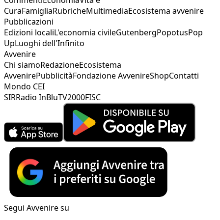
Cura
Famiglia
Rubriche
Multimedia
Ecosistema avvenire
Pubblicazioni
Edizioni locali
L'economia civile
Gutenberg
Popotus
Pop
Up
Luoghi dell'Infinito
Avvenire
Chi siamo
Redazione
Ecosistema
Avvenire
Pubblicità
Fondazione Avvenire
Shop
Contatti
Mondo CEI
SIR
Radio InBlu
TV2000
FISC
Segui Avvenire su