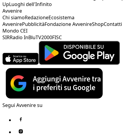
Up
Luoghi dell'Infinito
Avvenire
Chi siamo
Redazione
Ecosistema
Avvenire
Pubblicità
Fondazione Avvenire
Shop
Contatti
Mondo CEI
SIR
Radio InBlu
TV2000
FISC
Segui Avvenire su