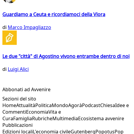
Guardiamo a Ceuta e ricordiamoci della Vlora
di
Marco Impagliazzo
Le due "città" di Agostino vivono entrambe dentro di noi
di
Luigi Alici
Abbonati ad Avvenire
Sezioni del sito
Home
Attualità
Politica
Mondo
Agorà
Podcast
Chiesa
Idee e
Commenti
Economia
Vita e
Cura
Famiglia
Rubriche
Multimedia
Ecosistema avvenire
Pubblicazioni
Edizioni locali
L'economia civile
Gutenberg
Popotus
Pop