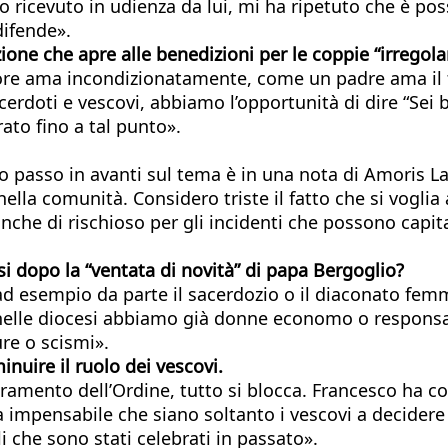
ricevuto in udienza da lui, mi ha ripetuto che è possi
 difende».
azione che apre alle benedizioni per le coppie “irrego
gnore ama incondizionatamente, come un padre ama il fi
erdoti e vescovi, abbiamo l’opportunità di dire “Sei 
rato fino a tal punto».
 passo in avanti sul tema è in una nota di Amoris Laet
a comunità. Considero triste il fatto che si voglia 
he di rischioso per gli incidenti che possono capitar
si dopo la “ventata di novità” di papa Bergoglio?
ad esempio da parte il sacerdozio o il diaconato femmi
elle diocesi abbiamo già donne economo o responsabile
ure o scismi».
inuire il ruolo dei vescovi.
cramento dell’Ordine, tutto si blocca. Francesco ha coi
pensabile che siano soltanto i vescovi a decidere il 
li che sono stati celebrati in passato».