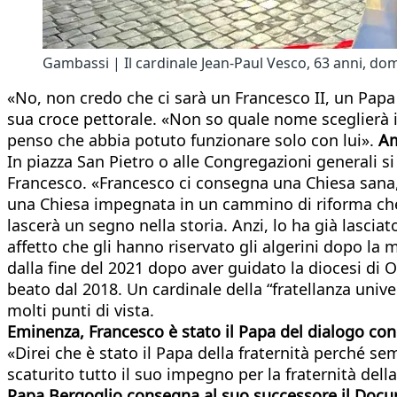
Gambassi | Il cardinale Jean-Paul Vesco, 63 anni, do
«No, non credo che ci sarà un Francesco II, un Papa 
sua croce pettorale. «Non so quale nome sceglierà 
penso che abbia potuto funzionare solo con lui».
Am
In piazza San Pietro o alle Congregazioni generali s
Francesco. «Francesco ci consegna una Chiesa sana, c
una Chiesa impegnata in un cammino di riforma che 
lascerà un segno nella storia. Anzi, lo ha già lasci
affetto che gli hanno riservato gli algerini dopo la
dalla fine del 2021 dopo aver guidato la diocesi di 
beato dal 2018. Un cardinale della “fratellanza univ
molti punti di vista.
Eminenza, Francesco è stato il Papa del dialogo co
«Direi che è stato il Papa della fraternità perché 
scaturito tutto il suo impegno per la fraternità del
Papa Bergoglio consegna al suo successore il Docum