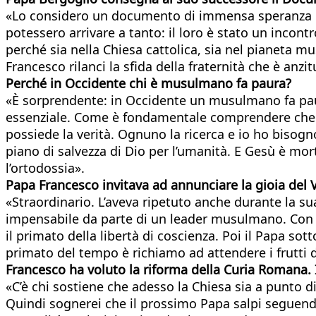
«Lo considero un documento di immensa speranza e 
potessero arrivare a tanto: il loro è stato un incont
perché sia nella Chiesa cattolica, sia nel pianeta mu
Francesco rilanci la sfida della fraternità che è an
Perché in Occidente chi è musulmano fa paura?
«È sorprendente: in Occidente un musulmano fa paura
essenziale. Come è fondamentale comprendere che l’a
possiede la verità. Ognuno la ricerca e io ho bisogno de
piano di salvezza di Dio per l’umanità. E Gesù è mor
l’ortodossia».
Papa Francesco invitava ad annunciare la gioia del 
«Straordinario. L’aveva ripetuto anche durante la su
impensabile da parte di un leader musulmano. Con le 
il primato della libertà di coscienza. Poi il Papa so
primato del tempo è richiamo ad attendere i frutti d
Francesco ha voluto la riforma della Curia Romana. 
«C’è chi sostiene che adesso la Chiesa sia a punto d
Quindi sognerei che il prossimo Papa salpi seguendo