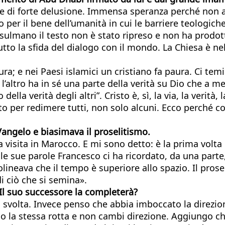
di forte delusione. Immensa speranza perché non av
ro per il bene dell’umanità in cui le barriere teologi
sulmano il testo non è stato ripreso e non ha prodotto
zitutto la sfida del dialogo con il mondo. La Chiesa è
; e nei Paesi islamici un cristiano fa paura. Ci tem
ltro ha in sé una parte della verità su Dio che a me
lla verità degli altri”. Cristo è, sì, la via, la verità,
to per redimere tutti, non solo alcuni. Ecco perché c
Vangelo e biasimava il proselitismo.
a visita in Marocco. E mi sono detto: è la prima volt
sue parole Francesco ci ha ricordato, da una parte, q
ttolineava che il tempo è superiore allo spazio. Il pr
i ciò che si semina».
Il suo successore la completerà?
i svolta. Invece penso che abbia imboccato la direzio
 la stessa rotta e non cambi direzione. Aggiungo che