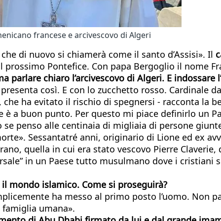
menicano francese e arcivescovo di Algeri
che di nuovo si chiamerà come il santo d’Assisi». Il
c
il prossimo Pontefice. Con papa Bergoglio il nome F
a parlare chiaro l’arcivescovo di Algeri. E indossare 
i presenta così. E con lo zucchetto rosso. Cardinale d
he ha evitato il rischio di spegnersi - racconta la b
è a buon punto. Per questo mi piace definirlo un Pap
ato se penso alle centinaia di migliaia di persone giu
 morte». Sessantatré anni, originario di Lione ed ex 
Orano, quella in cui era stato vescovo Pierre Claveri
ersale” in un Paese tutto musulmano dove i cristiani 
n il mondo islamico. Come si proseguirà?
semplicemente ha messo al primo posto l’uomo. Non par
la famiglia umana».
ento di Abu Dhabi firmato da lui e dal grande imam 