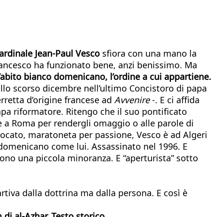
ardinale Jean-Paul Vesco
sfiora con una mano la
rancesco ha funzionato bene, anzi benissimo. Ma
l’abito bianco domenicano, l’ordine a cui appartiene.
allo scorso dicembre nell’ultimo Concistoro di papa
erretta d’origine francese ad
Avvenire
-. E ci affida
a riformatore. Ritengo che il suo pontificato
nte a Roma per rendergli omaggio o alle parole di
avvocato, maratoneta per passione, Vesco è ad Algeri
e, domenicano come lui. Assassinato nel 1996. E
sono una piccola minoranza. E “aperturista” sotto
tiva dalla dottrina ma dalla persona. E così è
di al-Azhar. Testo storico…