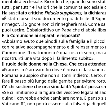
mentalità ecclesiale. Ricordo che, quando sono stato 
tutti, per tutti” e i valori che la comunità ecclesiale
Ha suscitato critiche
Fiducia supplicans
, la dichiar
«È stato forse il suo documento più difficile. Il Si
rinnego”. Il Signore non ci rinnegherà mai. Come sac
puoi uscire. È sbalorditivo un Papa che ci abbia libe
E la Comunione ai separati e risposati?
«Abbiamo avuto due Sinodi sulla famiglia e il piccolo
con relativo accompagnamento e di reinserimento nell
Comunione. Il matrimonio è qualcosa di serio, ma anc
ricostruirti una vita dopo il fallimento subito».
Il ruolo delle donne nella Chiesa. Che cosa attender
«Francesco è arrivato fin dove è riuscito, lasciando 
Romana e auspico che non si torni indietro. Certo, n
fare il passo più lungo della gamba per evitare rott
C’è chi sostiene che una sinodalità “spinta” possa sm
«Se ci limitiamo alla figura del vescovo legata al sa
quindi, dovrebbe anche cambiare nome. E penso sia im
Vaticano III, non potrà essere sulla falsariga di quel