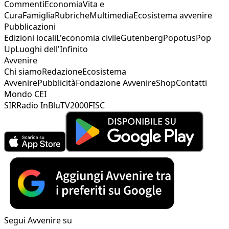
Commenti
Economia
Vita e
Cura
Famiglia
Rubriche
Multimedia
Ecosistema avvenire
Pubblicazioni
Edizioni locali
L'economia civile
Gutenberg
Popotus
Pop
Up
Luoghi dell'Infinito
Avvenire
Chi siamo
Redazione
Ecosistema
Avvenire
Pubblicità
Fondazione Avvenire
Shop
Contatti
Mondo CEI
SIR
Radio InBlu
TV2000
FISC
Segui Avvenire su