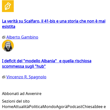
La verità su Scalfaro, il 41-bis e una storia che non è mai
esistita
di
Alberto Gambino
I deficit del "modello Albania" e quella rischiosa
scommessa sugli "hub"
di
Vincenzo R. Spagnolo
Abbonati ad Avvenire
Sezioni del sito
Home
Attualità
Politica
Mondo
Agorà
Podcast
Chiesa
Idee e