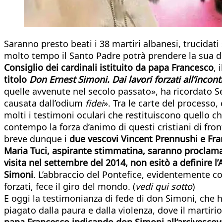
Saranno presto beati i 38 martiri albanesi, trucidat
molto tempo il Santo Padre potrà prendere la sua 
Consiglio dei cardinali istituito da papa Francesco
, 
titolo
Don Ernest Simoni. Dai lavori forzati all’inco
quelle avvenute nel secolo passato», ha ricordato S
causata dall’odium
fidei
». Tra le carte del processo
molti i testimoni oculari che restituiscono quello ch
contempo la forza d’animo di questi cristiani di fron
breve dunque i
due vescovi Vincent Prennushi e Fran G
Maria Tuci, aspirante stimmatina, saranno proclama
visita nel settembre del 2014, non esitò a definire 
Simoni
. L’abbraccio del Pontefice, evidentemente c
forzati, fece il giro del mondo. (
vedi qui sotto
)
E oggi la testimonianza di fede di don Simoni, che h
piagato dalla paura e dalla violenza, dove il marti
papa Francesco indicando don Simoni all’arcivescovo 