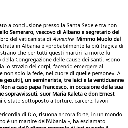
vato a conclusione presso la Santa Sede e tra non
llo Semeraro, vescovo di Albano e segretario del
ibro del vaticanista di
Avvenire
Mimmo Muolo dal
trata in Albania è «probabilmente la più tragica di
trano che per tutti questi martiri la morte fu
o della Congregazione delle cause dei santi, «sono
ia lo strazio dei corpi, facendo emergere al
 e non solo la fede, nel cuore di quelle persone». A
e gesuiti), un seminarista, tre laici e la ventiduenne
. Non a caso papa Francesco, in occasione della sua
ue sopravvissuti, suor Maria Kaleta e don Ernest
è stato sottoposto a torture, carcere, lavori
ericordia di Dio, risuona ancora forte, in un mondo
sto è un martire dell’Albania », ha esclamato
rmine dell’udienza generale di ieri quando il