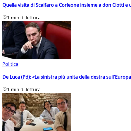
Quella visita di Scalfaro a Corleone insieme a don Ciotti e u
1 min di lettura
Politica
De Luca (Pd): «La sinistra più unita della destra sull'Europ
1 min di lettura