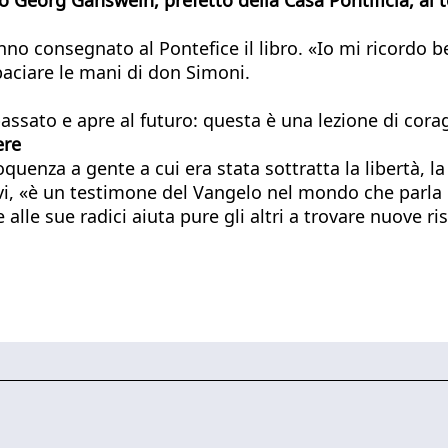
no consegnato al Pontefice il libro. «Io mi ricordo be
 baciare le mani di don Simoni.
passato e apre al futuro: questa è una lezione di cora
ere
l’eloquenza a gente a cui era stata sottratta la libertà, 
avi, «è un testimone del Vangelo nel mondo che parl
alle sue radici aiuta pure gli altri a trovare nuove ri