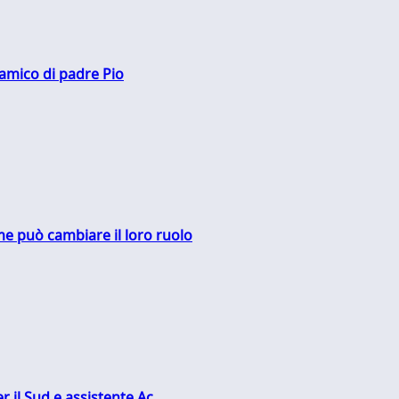
 amico di padre Pio
me può cambiare il loro ruolo
r il Sud e assistente Ac