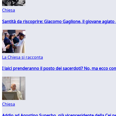
Chiesa
Santità da riscoprire: Giacomo Gaglione, il giovane agiato
La Chiesa si racconta
I laici prenderanno il posto dei sacerdoti? No, ma ecco co
Chiesa
Addio ad Agostino Superbo, già vicepresidente della Cei pe