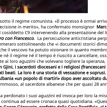
i sotto il regime comunista. «Il processo è ormai arri
decisione in merito», ha confermato monsignor
Marce
il cosiddetto C9 intervenendo alla presentazione del l
ntro con Francesco
.
La persecuzione anticristiana perpe
emeraro sottolineando che «i documenti storici dimos
, che il vescovo ha potuto visionare in quanto membr
e né il regime né il tempo è riuscito a cancellare, oss
te ai loro aguzzini che volevano togliere la speranza,
jini, i sacerdoti diocesani e i religiosi (francescani 
ti beati
.
La loro è una storia di vessazione e soprusi
l’Albania «un popolo di martiri» dopo aver ascoltato d
ommosso, al sacerdote albanese che per quasi 28 anni 
a perdonato i suoi aguzzini ed invoca per loro la mis
rio continua ad essere cronaca quasi quotidiana. «Que
Georg Gänswein, prefetto della Casa Pontificia, al te