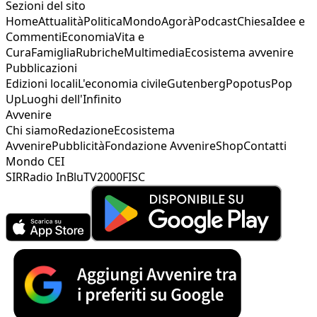
Sezioni del sito
Home
Attualità
Politica
Mondo
Agorà
Podcast
Chiesa
Idee e
Commenti
Economia
Vita e
Cura
Famiglia
Rubriche
Multimedia
Ecosistema avvenire
Pubblicazioni
Edizioni locali
L'economia civile
Gutenberg
Popotus
Pop
Up
Luoghi dell'Infinito
Avvenire
Chi siamo
Redazione
Ecosistema
Avvenire
Pubblicità
Fondazione Avvenire
Shop
Contatti
Mondo CEI
SIR
Radio InBlu
TV2000
FISC