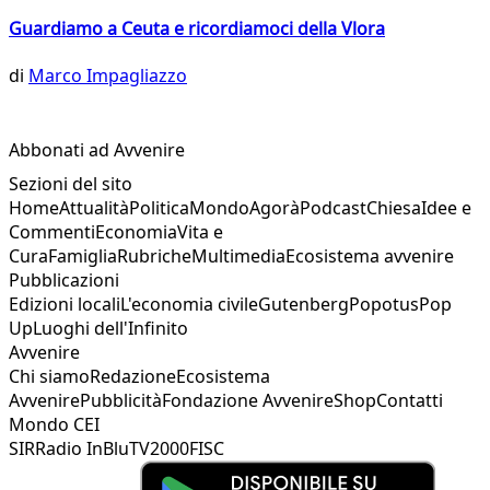
Guardiamo a Ceuta e ricordiamoci della Vlora
di
Marco Impagliazzo
Abbonati ad Avvenire
Sezioni del sito
Home
Attualità
Politica
Mondo
Agorà
Podcast
Chiesa
Idee e
Commenti
Economia
Vita e
Cura
Famiglia
Rubriche
Multimedia
Ecosistema avvenire
Pubblicazioni
Edizioni locali
L'economia civile
Gutenberg
Popotus
Pop
Up
Luoghi dell'Infinito
Avvenire
Chi siamo
Redazione
Ecosistema
Avvenire
Pubblicità
Fondazione Avvenire
Shop
Contatti
Mondo CEI
SIR
Radio InBlu
TV2000
FISC