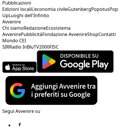
Pubblicazioni
Edizioni locali
L'economia civile
Gutenberg
Popotus
Pop
Up
Luoghi dell'Infinito
Avvenire
Chi siamo
Redazione
Ecosistema
Avvenire
Pubblicità
Fondazione Avvenire
Shop
Contatti
Mondo CEI
SIR
Radio InBlu
TV2000
FISC
Segui Avvenire su