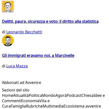
Delitti, paura, sicurezza e voto: il diritto alla statistica
di
Leonardo Becchetti
Gli immigrati eravamo noi, a Marcinelle
di
Luca Mazza
Abbonati ad Avvenire
Sezioni del sito
Home
Attualità
Politica
Mondo
Agorà
Podcast
Chiesa
Idee e
Commenti
Economia
Vita e
Cura
Famiglia
Rubriche
Multimedia
Ecosistema avvenire