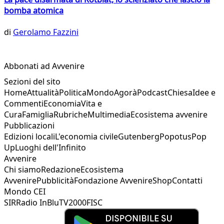
bomba atomica
di
Gerolamo Fazzini
Abbonati ad Avvenire
Sezioni del sito
Home
Attualità
Politica
Mondo
Agorà
Podcast
Chiesa
Idee e
Commenti
Economia
Vita e
Cura
Famiglia
Rubriche
Multimedia
Ecosistema avvenire
Pubblicazioni
Edizioni locali
L'economia civile
Gutenberg
Popotus
Pop
Up
Luoghi dell'Infinito
Avvenire
Chi siamo
Redazione
Ecosistema
Avvenire
Pubblicità
Fondazione Avvenire
Shop
Contatti
Mondo CEI
SIR
Radio InBlu
TV2000
FISC