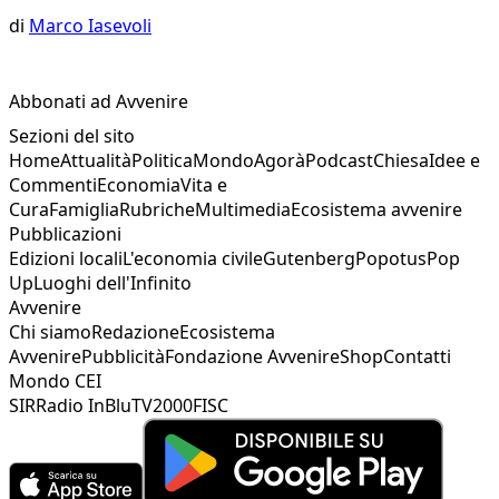
di
Marco Iasevoli
Abbonati ad Avvenire
Sezioni del sito
Home
Attualità
Politica
Mondo
Agorà
Podcast
Chiesa
Idee e
Commenti
Economia
Vita e
Cura
Famiglia
Rubriche
Multimedia
Ecosistema avvenire
Pubblicazioni
Edizioni locali
L'economia civile
Gutenberg
Popotus
Pop
Up
Luoghi dell'Infinito
Avvenire
Chi siamo
Redazione
Ecosistema
Avvenire
Pubblicità
Fondazione Avvenire
Shop
Contatti
Mondo CEI
SIR
Radio InBlu
TV2000
FISC