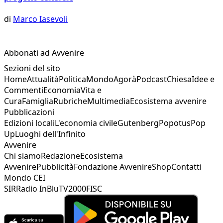
di
Marco Iasevoli
Abbonati ad Avvenire
Sezioni del sito
Home
Attualità
Politica
Mondo
Agorà
Podcast
Chiesa
Idee e
Commenti
Economia
Vita e
Cura
Famiglia
Rubriche
Multimedia
Ecosistema avvenire
Pubblicazioni
Edizioni locali
L'economia civile
Gutenberg
Popotus
Pop
Up
Luoghi dell'Infinito
Avvenire
Chi siamo
Redazione
Ecosistema
Avvenire
Pubblicità
Fondazione Avvenire
Shop
Contatti
Mondo CEI
SIR
Radio InBlu
TV2000
FISC