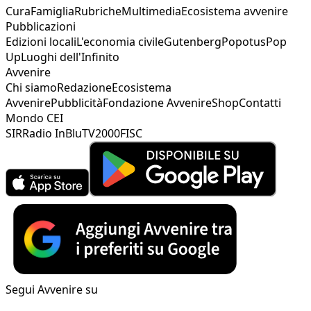
Cura
Famiglia
Rubriche
Multimedia
Ecosistema avvenire
Pubblicazioni
Edizioni locali
L'economia civile
Gutenberg
Popotus
Pop
Up
Luoghi dell'Infinito
Avvenire
Chi siamo
Redazione
Ecosistema
Avvenire
Pubblicità
Fondazione Avvenire
Shop
Contatti
Mondo CEI
SIR
Radio InBlu
TV2000
FISC
Segui Avvenire su