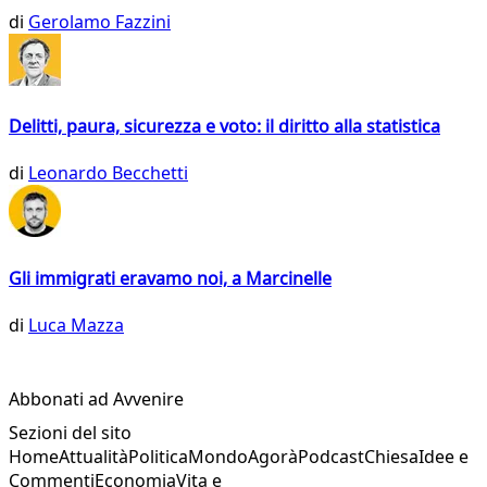
di
Gerolamo Fazzini
Delitti, paura, sicurezza e voto: il diritto alla statistica
di
Leonardo Becchetti
Gli immigrati eravamo noi, a Marcinelle
di
Luca Mazza
Abbonati ad Avvenire
Sezioni del sito
Home
Attualità
Politica
Mondo
Agorà
Podcast
Chiesa
Idee e
Commenti
Economia
Vita e