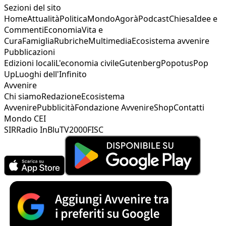
Sezioni del sito
Home
Attualità
Politica
Mondo
Agorà
Podcast
Chiesa
Idee e
Commenti
Economia
Vita e
Cura
Famiglia
Rubriche
Multimedia
Ecosistema avvenire
Pubblicazioni
Edizioni locali
L'economia civile
Gutenberg
Popotus
Pop
Up
Luoghi dell'Infinito
Avvenire
Chi siamo
Redazione
Ecosistema
Avvenire
Pubblicità
Fondazione Avvenire
Shop
Contatti
Mondo CEI
SIR
Radio InBlu
TV2000
FISC