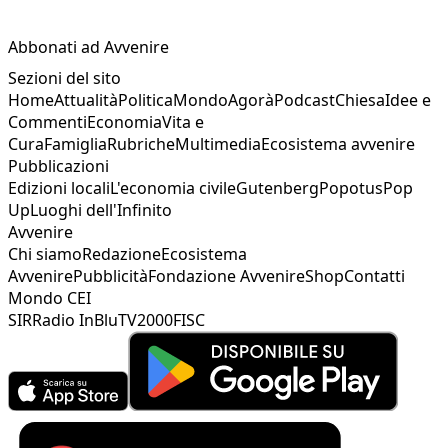
Abbonati ad Avvenire
Sezioni del sito
Home
Attualità
Politica
Mondo
Agorà
Podcast
Chiesa
Idee e
Commenti
Economia
Vita e
Cura
Famiglia
Rubriche
Multimedia
Ecosistema avvenire
Pubblicazioni
Edizioni locali
L'economia civile
Gutenberg
Popotus
Pop
Up
Luoghi dell'Infinito
Avvenire
Chi siamo
Redazione
Ecosistema
Avvenire
Pubblicità
Fondazione Avvenire
Shop
Contatti
Mondo CEI
SIR
Radio InBlu
TV2000
FISC