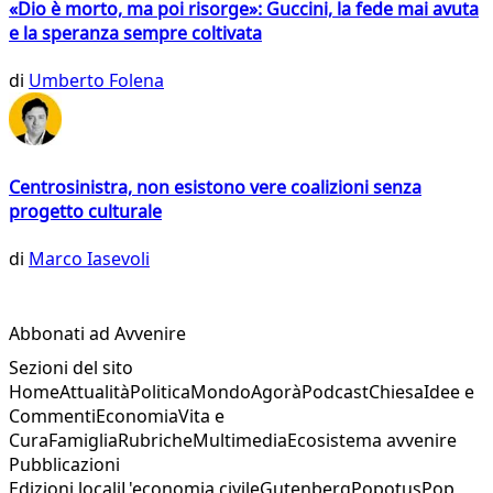
«Dio è morto, ma poi risorge»: Guccini, la fede mai avuta
e la speranza sempre coltivata
di
Umberto Folena
Centrosinistra, non esistono vere coalizioni senza
progetto culturale
di
Marco Iasevoli
Abbonati ad Avvenire
Sezioni del sito
Home
Attualità
Politica
Mondo
Agorà
Podcast
Chiesa
Idee e
Commenti
Economia
Vita e
Cura
Famiglia
Rubriche
Multimedia
Ecosistema avvenire
Pubblicazioni
Edizioni locali
L'economia civile
Gutenberg
Popotus
Pop