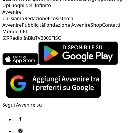
Up
Luoghi dell'Infinito
Avvenire
Chi siamo
Redazione
Ecosistema
Avvenire
Pubblicità
Fondazione Avvenire
Shop
Contatti
Mondo CEI
SIR
Radio InBlu
TV2000
FISC
Segui Avvenire su