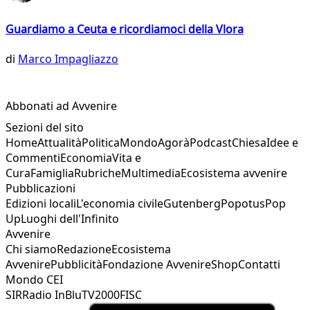
Guardiamo a Ceuta e ricordiamoci della Vlora
di
Marco Impagliazzo
Abbonati ad Avvenire
Sezioni del sito
Home
Attualità
Politica
Mondo
Agorà
Podcast
Chiesa
Idee e
Commenti
Economia
Vita e
Cura
Famiglia
Rubriche
Multimedia
Ecosistema avvenire
Pubblicazioni
Edizioni locali
L'economia civile
Gutenberg
Popotus
Pop
Up
Luoghi dell'Infinito
Avvenire
Chi siamo
Redazione
Ecosistema
Avvenire
Pubblicità
Fondazione Avvenire
Shop
Contatti
Mondo CEI
SIR
Radio InBlu
TV2000
FISC