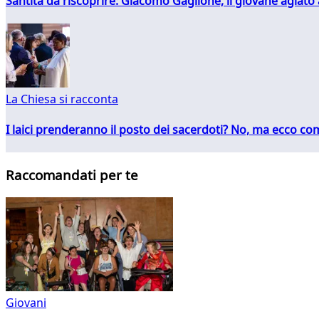
Santità da riscoprire: Giacomo Gaglione, il giovane agiato
La Chiesa si racconta
I laici prenderanno il posto dei sacerdoti? No, ma ecco co
Raccomandati per te
Giovani