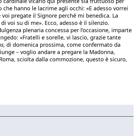
cardinale vicario qui presente sia fruttuoso per
o che hanno le lacrime agli occhi: «E adesso vorrei
 voi pregate il Signore perché mi benedica. La
 voi su di me». Ecco, adesso è il silenzio.
ndulgenza plenaria concessa per l’occasione, imparte
gedo: «Fratelli e sorelle, vi lascio, grazie tante
us
, di domenica prossima, come confermato da
giunge – voglio andare a pregare la Madonna,
 Roma, sciolta dalla commozione, questo è sicuro,