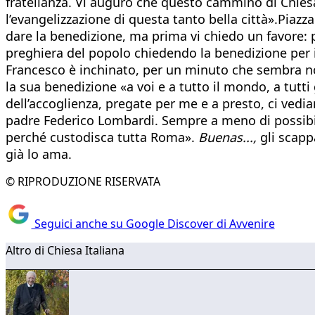
fratellanza. Vi auguro che questo cammino di Chiesa
l’evangelizzazione di questa tanto bella città».Piazz
dare la benedizione, ma prima vi chiedo un favore: p
preghiera del popolo chiedendo la benedizione per il
Francesco è inchinato, per un minuto che sembra non 
la sua benedizione «a voi e a tutto il mondo, a tutti 
dell’accoglienza, pregate per me e a presto, ci vediam
padre Federico Lombardi. Sempre a meno di possibil
perché custodisca tutta Roma».
Buenas...,
gli scapp
già lo ama.
© RIPRODUZIONE RISERVATA
Seguici anche su Google Discover di Avvenire
Altro di Chiesa Italiana