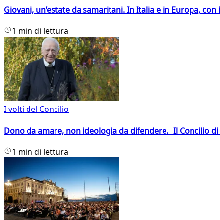
Giovani, un’estate da samaritani. In Italia e in Europa, con 
1 min di lettura
I volti del Concilio
Dono da amare, non ideologia da difendere. Il Concilio di 
1 min di lettura