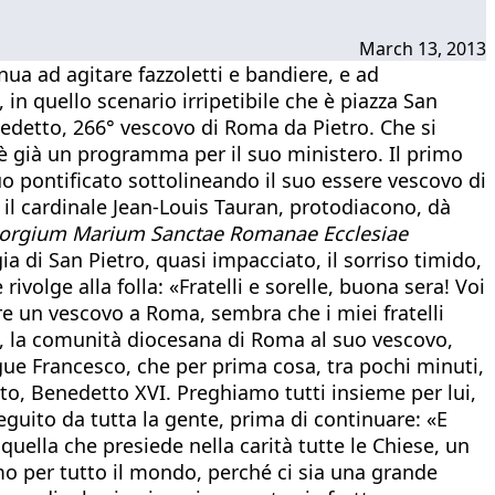
March 13, 2013
inua ad agitare fazzoletti e bandiere, e ad
, in quello scenario irripetibile che è piazza San
edetto, 266° vescovo di Roma da Pietro. Che si
e è già un programma per il suo ministero. Il primo
o pontificato sottolineando il suo essere vescovo di
il cardinale Jean-Louis Tauran, protodiacono, dà
orgium Marium Sanctae Romanae Ecclesiae
a di San Pietro, quasi impacciato, il sorriso timido,
volge alla folla: «Fratelli e sorelle, buona sera! Voi
re un vescovo a Roma, sembra che i miei fratelli
za, la comunità diocesana di Roma al suo vescovo,
egue Francesco, che per prima cosa, tra pochi minuti,
to, Benedetto XVI. Preghiamo tutti insieme per lui,
seguito da tutta la gente, prima di continuare: «E
lla che presiede nella carità tutte le Chiese, un
amo per tutto il mondo, perché ci sia una grande