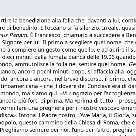
tire la benedizione alla folla che, davanti a lui, cont
 di benedirlo. E l’oceano si fa silenzio. Irreale, quasi
us Papam
. È Francesco, chiamato a succedere a Ben
l Signore per lui. Il primo a scegliere quel nome, ch
mo a compiere un gesto come quello, e ad aprire il su
 dieci minuti dalla fumata bianca delle 19.06 quando 
condo, ammutolisce la folla nel sentire quel nome,
Ge
ndo, ancora pochi minuti dopo, si affaccia alla loggi
 ancora e ancora, nel breve discorso, il primo, che ri
latinoamericana – che il dovere del Conclave era di da
el mondo, ma siamo qui. «Vi ringrazio per l’accoglien
, ancora più forti di prima. Ma «prima di tutto – pros
vorrei fare una preghiera per il nostro vescovo emeri
sca». Intona il Padre nostro, l’Ave Maria, il Gloria, 
olo, questo cammino della Chiesa di Roma, che è que
. Preghiamo sempre per noi, l’uno per l’altro, preghi