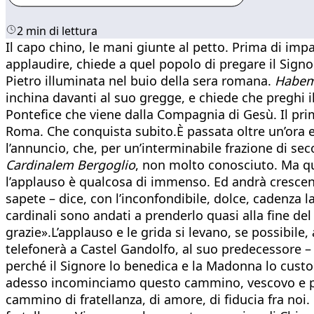
2 min di lettura
Il capo chino, le mani giunte al petto. Prima di impar
applaudire, chiede a quel popolo di pregare il Signore
Pietro illuminata nel buio della sera romana.
Habem
inchina davanti al suo gregge, e chiede che preghi i
Pontefice che viene dalla Compagnia di Gesù. Il pri
Roma. Che conquista subito.È passata oltre un’ora e
l’annuncio, che, per un’interminabile frazione di se
Cardinalem Bergoglio
, non molto conosciuto. Ma qua
l’applauso è qualcosa di immenso. Ed andrà crescendo,
sapete – dice, con l’inconfondibile, dolce, cadenza 
cardinali sono andati a prenderlo quasi alla fine d
grazie».L’applauso e le grida si levano, se possibile
telefonerà a Castel Gandolfo, al suo predecessore – 
perché il Signore lo benedica e la Madonna lo custodi
adesso incominciamo questo cammino, vescovo e pop
cammino di fratellanza, di amore, di fiducia fra noi