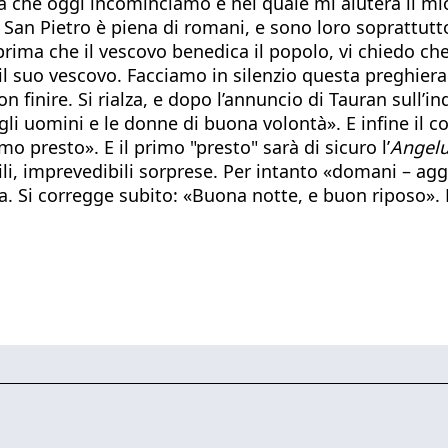
 che oggi incominciamo e nel quale mi aiuterà il mio 
a San Pietro è piena di romani, e sono loro soprattutt
rima che il vescovo benedica il popolo, vi chiedo che
 suo vescovo. Facciamo in silenzio questa preghiera di
finire. Si rialza, e dopo l’annuncio di Tauran sull’i
gli uomini e le donne di buona volontà». E infine il con
o presto». E il primo "presto" sarà di sicuro l’
Angel
i, imprevedibili sorprese. Per intanto «domani – ag
a. Si corregge subito: «Buona notte, e buon riposo».