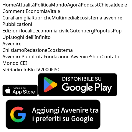
Home
Attualità
Politica
Mondo
Agorà
Podcast
Chiesa
Idee e
Commenti
Economia
Vita e
Cura
Famiglia
Rubriche
Multimedia
Ecosistema avvenire
Pubblicazioni
Edizioni locali
L'economia civile
Gutenberg
Popotus
Pop
Up
Luoghi dell'Infinito
Avvenire
Chi siamo
Redazione
Ecosistema
Avvenire
Pubblicità
Fondazione Avvenire
Shop
Contatti
Mondo CEI
SIR
Radio InBlu
TV2000
FISC