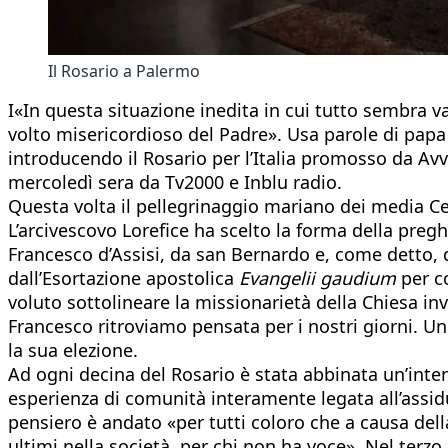
Il Rosario a Palermo
I«In questa situazione inedita in cui tutto sembra v
volto misericordioso del Padre». Usa parole di papa 
introducendo il Rosario per l’Italia promosso da Avve
mercoledì sera da Tv2000 e Inblu radio.
Questa volta il pellegrinaggio mariano dei media Cei
L’arcivescovo Lorefice ha scelto la forma della pre
Francesco d’Assisi, da san Bernardo e, come detto, da 
dall’Esortazione apostolica
Evangelii gaudium
per co
voluto sottolineare la missionarietà della Chiesa i
Francesco ritroviamo pensata per i nostri giorni. Un
la sua elezione.
Ad ogni decina del Rosario è stata abbinata un’inten
esperienza di comunità interamente legata all’assidu
pensiero è andato «per tutti coloro che a causa del
ultimi nella società, per chi non ha voce». Nel terzo