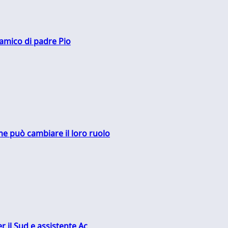
 amico di padre Pio
me può cambiare il loro ruolo
r il Sud e assistente Ac