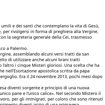
i umili e dei santi che contemplano la vita di Gesù,
 per rivolgersi in forma di preghiera alla Vergine,
 con la segreteria generale della Cei, trasmesso
esco a Palermo.
rgine, assemblando alcuni versi tratti da san
to di utilizzare anche alcuni brani tratti
altro i cinque Misteri gloriosi. Una scelta che ha
he nell’Esortazione apostolica scritta da papa
 Bergoglio. Era il 24 novembre 2013, pochi mesi dopo
iesa diventi sorgente e principio di una nuova
unico pane e l’unico calice». Nel secondo Mistero il
oro, per gli immigrati, per coloro che sono ritenuti
arrimento diventi inizio di una primavera