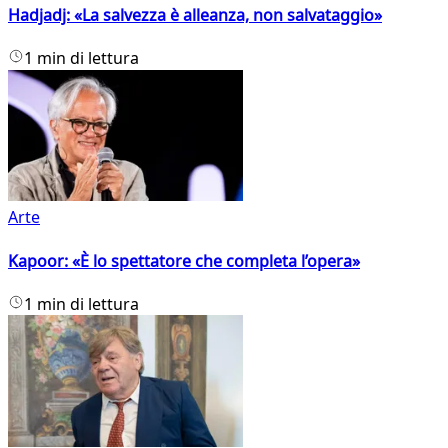
Hadjadj: «La salvezza è alleanza, non salvataggio»
1 min di lettura
Arte
Kapoor: «È lo spettatore che completa l’opera»
1 min di lettura