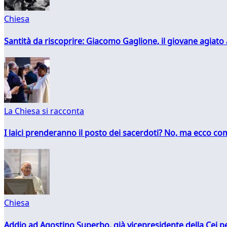
Chiesa
Santità da riscoprire: Giacomo Gaglione, il giovane agiato
La Chiesa si racconta
I laici prenderanno il posto dei sacerdoti? No, ma ecco co
Chiesa
Addio ad Agostino Superbo, già vicepresidente della Cei pe