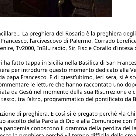
acillare… La preghiera del Rosario è la preghiera degl
Francesco, l’arcivescovo di Palermo, Corrado Lorefice,
nire, Tv2000, InBlu radio, Sir, Fisc e Corallo d’intesa
 ha fatto tappa in Sicilia nella Basilica di San Franc
ghiera per introdurre questo momento dedicato alla Ve
papa Francesco. E di quest’ultimo, ieri sera, si è scel
mmentare le letture che hanno raccontato uno dopo l’
nviata da Gesù nel momento della sua Risurrezione e c
 testo, tra l’altro, programmatico del pontificato da
zione di preghiera. E così si è pregato perché «la Ch
o ascolto della Parola di Dio e alla Comunione con l’
la pandemia conoscono il dramma della perdita del lav
 ecco la preghiera perché «il tempo difficile dello sm