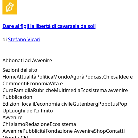
Dare ai figli la libertà di cavarsela da soli
di
Stefano Vicari
Abbonati ad Avvenire
Sezioni del sito
Home
Attualità
Politica
Mondo
Agorà
Podcast
Chiesa
Idee e
Commenti
Economia
Vita e
Cura
Famiglia
Rubriche
Multimedia
Ecosistema avvenire
Pubblicazioni
Edizioni locali
L'economia civile
Gutenberg
Popotus
Pop
Up
Luoghi dell'Infinito
Avvenire
Chi siamo
Redazione
Ecosistema
Avvenire
Pubblicità
Fondazione Avvenire
Shop
Contatti
Mondo CEI