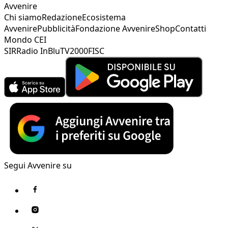
Avvenire
Chi siamo
Redazione
Ecosistema
Avvenire
Pubblicità
Fondazione Avvenire
Shop
Contatti
Mondo CEI
SIR
Radio InBlu
TV2000
FISC
Segui Avvenire su