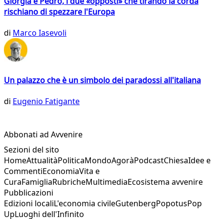
Giorgia e Pedro, i due «opposti» che tirando la corda
rischiano di spezzare l'Europa
di
Marco Iasevoli
Un palazzo che è un simbolo dei paradossi all'italiana
di
Eugenio Fatigante
Abbonati ad Avvenire
Sezioni del sito
Home
Attualità
Politica
Mondo
Agorà
Podcast
Chiesa
Idee e
Commenti
Economia
Vita e
Cura
Famiglia
Rubriche
Multimedia
Ecosistema avvenire
Pubblicazioni
Edizioni locali
L'economia civile
Gutenberg
Popotus
Pop
Up
Luoghi dell'Infinito