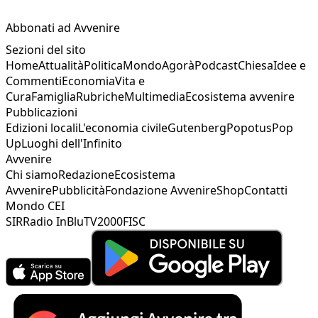
Abbonati ad Avvenire
Sezioni del sito
Home
Attualità
Politica
Mondo
Agorà
Podcast
Chiesa
Idee e
Commenti
Economia
Vita e
Cura
Famiglia
Rubriche
Multimedia
Ecosistema avvenire
Pubblicazioni
Edizioni locali
L'economia civile
Gutenberg
Popotus
Pop
Up
Luoghi dell'Infinito
Avvenire
Chi siamo
Redazione
Ecosistema
Avvenire
Pubblicità
Fondazione Avvenire
Shop
Contatti
Mondo CEI
SIR
Radio InBlu
TV2000
FISC