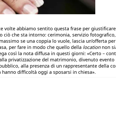
te volte abbiamo sentito questa frase per giustifica
 ciò che sta intorno: cerimonia, servizio fotografico,
assimo se una coppia lo vuole, lascia un’offerta per 
casa, per fare in modo che quello della
location
non sia
iega così la nota diffusa in questi giorni: «Certo – c
lla privatizzazione del matrimonio, divenuto evento 
ubblico, alla presenza di un rappresentante della com
a hanno difficoltà oggi a sposarsi in chiesa».