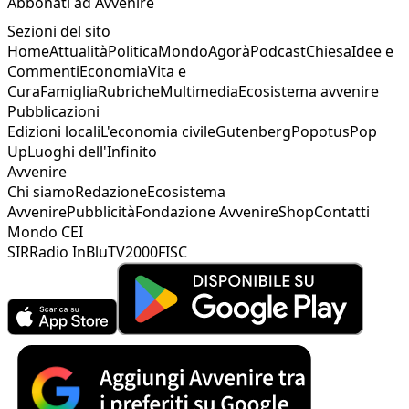
Abbonati ad Avvenire
Sezioni del sito
Home
Attualità
Politica
Mondo
Agorà
Podcast
Chiesa
Idee e
Commenti
Economia
Vita e
Cura
Famiglia
Rubriche
Multimedia
Ecosistema avvenire
Pubblicazioni
Edizioni locali
L'economia civile
Gutenberg
Popotus
Pop
Up
Luoghi dell'Infinito
Avvenire
Chi siamo
Redazione
Ecosistema
Avvenire
Pubblicità
Fondazione Avvenire
Shop
Contatti
Mondo CEI
SIR
Radio InBlu
TV2000
FISC