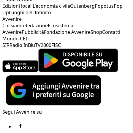
Edizioni locali
L'economia civile
Gutenberg
Popotus
Pop
Up
Luoghi dell'Infinito
Avvenire
Chi siamo
Redazione
Ecosistema
Avvenire
Pubblicità
Fondazione Avvenire
Shop
Contatti
Mondo CEI
SIR
Radio InBlu
TV2000
FISC
Segui Avvenire su