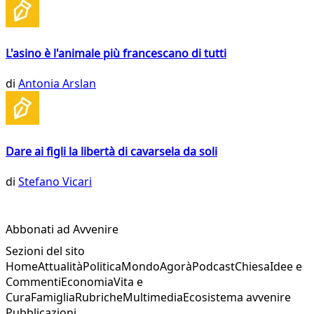
L'asino è l'animale più francescano di tutti
di
Antonia Arslan
Dare ai figli la libertà di cavarsela da soli
di
Stefano Vicari
Abbonati ad Avvenire
Sezioni del sito
Home
Attualità
Politica
Mondo
Agorà
Podcast
Chiesa
Idee e
Commenti
Economia
Vita e
Cura
Famiglia
Rubriche
Multimedia
Ecosistema avvenire
Pubblicazioni