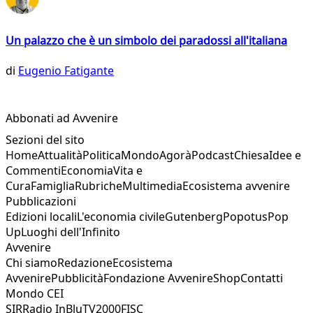
Un palazzo che è un simbolo dei paradossi all'italiana
di
Eugenio Fatigante
Abbonati ad Avvenire
Sezioni del sito
Home
Attualità
Politica
Mondo
Agorà
Podcast
Chiesa
Idee e
Commenti
Economia
Vita e
Cura
Famiglia
Rubriche
Multimedia
Ecosistema avvenire
Pubblicazioni
Edizioni locali
L'economia civile
Gutenberg
Popotus
Pop
Up
Luoghi dell'Infinito
Avvenire
Chi siamo
Redazione
Ecosistema
Avvenire
Pubblicità
Fondazione Avvenire
Shop
Contatti
Mondo CEI
SIR
Radio InBlu
TV2000
FISC