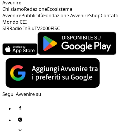
Avvenire
Chi siamo
Redazione
Ecosistema
Avvenire
Pubblicità
Fondazione Avvenire
Shop
Contatti
Mondo CEI
SIR
Radio InBlu
TV2000
FISC
Segui Avvenire su