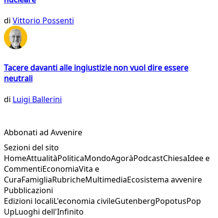
di
Vittorio Possenti
Tacere davanti alle ingiustizie non vuol dire essere
neutrali
di
Luigi Ballerini
Abbonati ad Avvenire
Sezioni del sito
Home
Attualità
Politica
Mondo
Agorà
Podcast
Chiesa
Idee e
Commenti
Economia
Vita e
Cura
Famiglia
Rubriche
Multimedia
Ecosistema avvenire
Pubblicazioni
Edizioni locali
L'economia civile
Gutenberg
Popotus
Pop
Up
Luoghi dell'Infinito