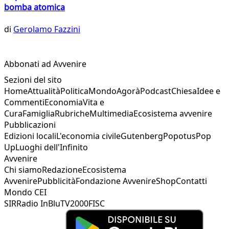
bomba atomica
di
Gerolamo Fazzini
Abbonati ad Avvenire
Sezioni del sito
Home
Attualità
Politica
Mondo
Agorà
Podcast
Chiesa
Idee e
Commenti
Economia
Vita e
Cura
Famiglia
Rubriche
Multimedia
Ecosistema avvenire
Pubblicazioni
Edizioni locali
L'economia civile
Gutenberg
Popotus
Pop
Up
Luoghi dell'Infinito
Avvenire
Chi siamo
Redazione
Ecosistema
Avvenire
Pubblicità
Fondazione Avvenire
Shop
Contatti
Mondo CEI
SIR
Radio InBlu
TV2000
FISC