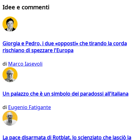
Idee e commenti
Giorgia e Pedro, i due «opposti» che tirando la corda
rischiano di spezzare l'Europa
di
Marco Iasevoli
Un palazzo che è un simbolo dei paradossi all'italiana
di
Eugenio Fatigante
La pace disarmata di Rotblat, lo scienziato che lasciò la