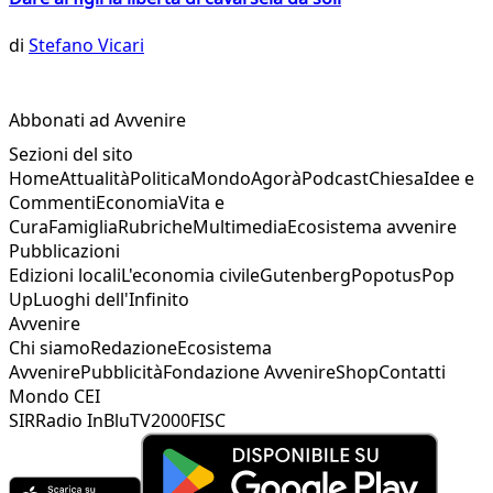
di
Stefano Vicari
Abbonati ad Avvenire
Sezioni del sito
Home
Attualità
Politica
Mondo
Agorà
Podcast
Chiesa
Idee e
Commenti
Economia
Vita e
Cura
Famiglia
Rubriche
Multimedia
Ecosistema avvenire
Pubblicazioni
Edizioni locali
L'economia civile
Gutenberg
Popotus
Pop
Up
Luoghi dell'Infinito
Avvenire
Chi siamo
Redazione
Ecosistema
Avvenire
Pubblicità
Fondazione Avvenire
Shop
Contatti
Mondo CEI
SIR
Radio InBlu
TV2000
FISC