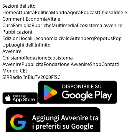
Sezioni del sito
Home
Attualità
Politica
Mondo
Agorà
Podcast
Chiesa
Idee e
Commenti
Economia
Vita e
Cura
Famiglia
Rubriche
Multimedia
Ecosistema avvenire
Pubblicazioni
Edizioni locali
L'economia civile
Gutenberg
Popotus
Pop
Up
Luoghi dell'Infinito
Avvenire
Chi siamo
Redazione
Ecosistema
Avvenire
Pubblicità
Fondazione Avvenire
Shop
Contatti
Mondo CEI
SIR
Radio InBlu
TV2000
FISC