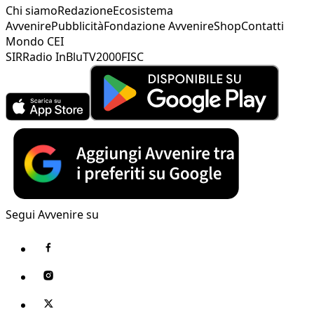
Chi siamo
Redazione
Ecosistema
Avvenire
Pubblicità
Fondazione Avvenire
Shop
Contatti
Mondo CEI
SIR
Radio InBlu
TV2000
FISC
Segui Avvenire su