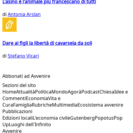
L'asino è l'animale più francescano di tutti
di
Antonia Arslan
Dare ai figli la libertà di cavarsela da soli
di
Stefano Vicari
Abbonati ad Avvenire
Sezioni del sito
Home
Attualità
Politica
Mondo
Agorà
Podcast
Chiesa
Idee e
Commenti
Economia
Vita e
Cura
Famiglia
Rubriche
Multimedia
Ecosistema avvenire
Pubblicazioni
Edizioni locali
L'economia civile
Gutenberg
Popotus
Pop
Up
Luoghi dell'Infinito
Avvenire