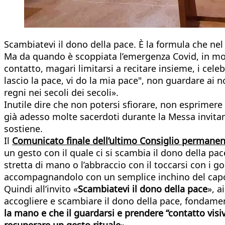
Scambiatevi il dono della pace. È la formula che ne
Ma da quando è scoppiata l’emergenza Covid, in molte
contatto, magari limitarsi a recitare insieme, i celebr
lascio la pace, vi do la mia pace", non guardare ai n
regni nei secoli dei secoli».
Inutile dire che non potersi sfiorare, non esprime
già adesso molte sacerdoti durante la Messa invitano
sostiene.
Il
Comunicato finale dell’ultimo Consiglio permane
un gesto con il quale ci si scambia il dono della pa
stretta di mano o l’abbraccio con il toccarsi con i g
accompagnandolo con un semplice inchino del cap
Quindi all’invito «
Scambiatevi il dono della pace
», a
accogliere e scambiare il dono della pace, fondament
la mano e che il guardarsi e prendere “contatto visi
recuperare un gesto rituale
».