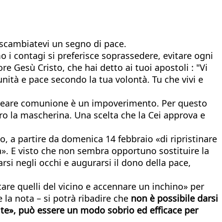
 scambiatevi un segno di pace.
 i contagi si preferisce soprassedere, evitare ogni
ore Gesù Cristo, che hai detto ai tuoi apostoli : "Vi
unità e pace secondo la tua volontà. Tu che vivi e
i creare comunione è un impoverimento. Per questo
tro la mascherina. Una scelta che la Cei approva e
so, a partire da domenica 14 febbraio «di ripristinare
ca». E visto che non sembra opportuno sostituire la
arsi negli occhi e augurarsi il dono della pace,
ettare quelli del vicino e accennare un inchino» per
la nota – si potrà ribadire che
non è possibile darsi
n te», può essere un modo sobrio ed efficace per