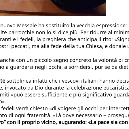
l nuovo Messale ha sostituito la vecchia espressione:
 parrocchie non lo si dice più. Per ridurre al minimo
anti e i fedeli, la preghiera che anticipa il rito: «Sign
ostri peccati, ma alla fede della tua Chiesa, e donale 
re anche con un piccolo segno concreto la volontà d
 a guardarsi negli occhi, a sorridersi, pur se da die
nte
sottolinea infatti che i vescovi italiani hanno deci
ce, invocato da Dio durante la celebrazione eucaristi
omiti «può essere sufficiente e più significativo guard
o».
i fedeli verrà chiesto «di volgere gli occhi per interc
o di ogni fraternità. «Là dove necessario – prosegue 
vo” con il proprio vicino, augurando: «La pace sia co