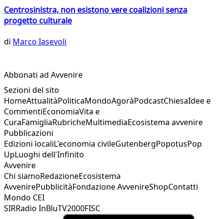
Centrosinistra, non esistono vere coalizioni senza
progetto culturale
di
Marco Iasevoli
Abbonati ad Avvenire
Sezioni del sito
Home
Attualità
Politica
Mondo
Agorà
Podcast
Chiesa
Idee e
Commenti
Economia
Vita e
Cura
Famiglia
Rubriche
Multimedia
Ecosistema avvenire
Pubblicazioni
Edizioni locali
L'economia civile
Gutenberg
Popotus
Pop
Up
Luoghi dell'Infinito
Avvenire
Chi siamo
Redazione
Ecosistema
Avvenire
Pubblicità
Fondazione Avvenire
Shop
Contatti
Mondo CEI
SIR
Radio InBlu
TV2000
FISC