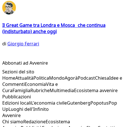
Il Great Game tra Londra e Mosca che continua
(indisturbato) anche oggi
di
Giorgio Ferrari
Abbonati ad Avvenire
Sezioni del sito
Home
Attualità
Politica
Mondo
Agorà
Podcast
Chiesa
Idee e
Commenti
Economia
Vita e
Cura
Famiglia
Rubriche
Multimedia
Ecosistema avvenire
Pubblicazioni
Edizioni locali
L'economia civile
Gutenberg
Popotus
Pop
Up
Luoghi dell'Infinito
Avvenire
Chi siamo
Redazione
Ecosistema