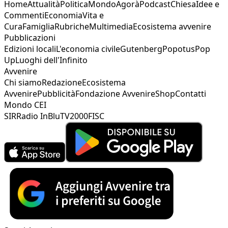
Home
Attualità
Politica
Mondo
Agorà
Podcast
Chiesa
Idee e
Commenti
Economia
Vita e
Cura
Famiglia
Rubriche
Multimedia
Ecosistema avvenire
Pubblicazioni
Edizioni locali
L'economia civile
Gutenberg
Popotus
Pop
Up
Luoghi dell'Infinito
Avvenire
Chi siamo
Redazione
Ecosistema
Avvenire
Pubblicità
Fondazione Avvenire
Shop
Contatti
Mondo CEI
SIR
Radio InBlu
TV2000
FISC