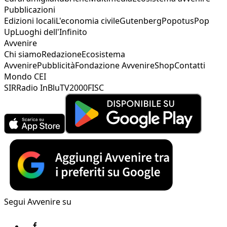
Pubblicazioni
Edizioni locali
L'economia civile
Gutenberg
Popotus
Pop
Up
Luoghi dell'Infinito
Avvenire
Chi siamo
Redazione
Ecosistema
Avvenire
Pubblicità
Fondazione Avvenire
Shop
Contatti
Mondo CEI
SIR
Radio InBlu
TV2000
FISC
Segui Avvenire su