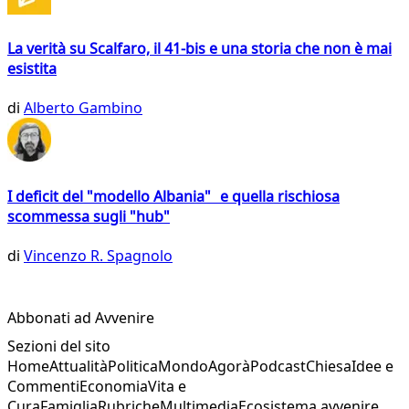
La verità su Scalfaro, il 41-bis e una storia che non è mai
esistita
di
Alberto Gambino
I deficit del "modello Albania" e quella rischiosa
scommessa sugli "hub"
di
Vincenzo R. Spagnolo
Abbonati ad Avvenire
Sezioni del sito
Home
Attualità
Politica
Mondo
Agorà
Podcast
Chiesa
Idee e
Commenti
Economia
Vita e
Cura
Famiglia
Rubriche
Multimedia
Ecosistema avvenire