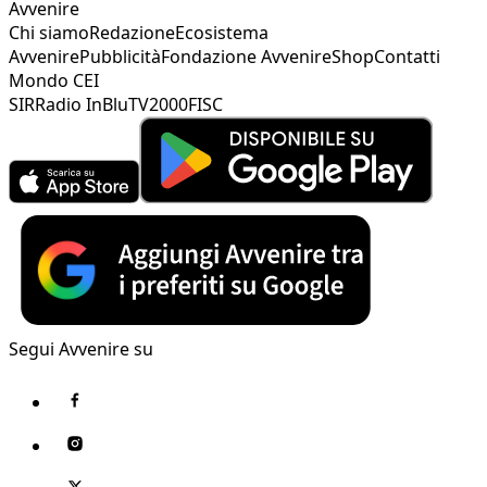
Avvenire
Chi siamo
Redazione
Ecosistema
Avvenire
Pubblicità
Fondazione Avvenire
Shop
Contatti
Mondo CEI
SIR
Radio InBlu
TV2000
FISC
Segui Avvenire su