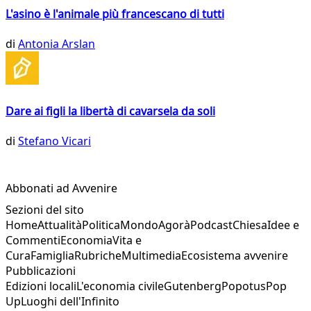
L'asino è l'animale più francescano di tutti
di
Antonia Arslan
Dare ai figli la libertà di cavarsela da soli
di
Stefano Vicari
Abbonati ad Avvenire
Sezioni del sito
Home
Attualità
Politica
Mondo
Agorà
Podcast
Chiesa
Idee e
Commenti
Economia
Vita e
Cura
Famiglia
Rubriche
Multimedia
Ecosistema avvenire
Pubblicazioni
Edizioni locali
L'economia civile
Gutenberg
Popotus
Pop
Up
Luoghi dell'Infinito