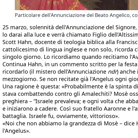
Particolare dell'Annunciazione del Beato Angelico, c
25 marzo, solennità dell'Annunciazione del Signore, 
lo darai alla luce e verrà chiamato Figlio dell’Alti
Scott Hahn, docente di teologia biblica alla Francis
cattolicesimo di lingua inglese e non solo, ricorda 
singolo giorno. Lo ricordiamo quando recitiamo l'Ave
Continua Hahn, in un commento scritto per la festa 
ricordarlo (il mistero dell’Annunciazione
ndr
) anche 
mezzogiorno. Se non recitate già l'Angelus ogni gior
Una ragione è questa: «Probabilmente è la spinta di
stava combattendo contro gli Amalechiti? Mosè osser
preghiera – “Israele prevaleva; e ogni volta che abb
e iniziarono a cadere. Così suo fratello Aaronne e l
battaglia. Israele fu, ovviamente, vittorioso».
«Noi che non abbiamo la grandezza di Mosè – dice 
l'Angelus».