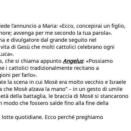
ede l’annuncio a Maria: «Ecco, concepirai un figlio,
ignore; avvenga per me secondo la tua parola».
ama e divulgatore dal grande seguito nel
 vita di Gesù che molti cattolici celebrano ogni
Luca».
les, che si chiama appunto
Angelus
: «Possiamo
e i cattolici tradizionalmente recitano a
ioni per farlo».
te la scena in cui Mosè era molto vecchio e Israele
ta che Mosè alzava la mano” – in un gesto di umile
tà della battaglia, le braccia di Mosè si stancarono
n modo che fossero salde fino alla fine della
 lotte quotidiane. Ecco perché preghiamo