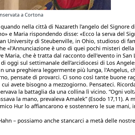
onservata a Cortona
quando nella città di Nazareth l’angelo del Signore di
ssimo» e Maria rispondendo disse: «Ecco la serva del S
can University di Steubenville, in Ohio, studioso di f
che «l'Annunciazione è uno di quei pochi misteri della
 Maria, che è tratta dal racconto dell'evento in San 
di oggi sul settimanale dell’arcidiocesi di Los Ange
in una preghiera leggermente più lunga, l'Angelus, ch
no, pensate di provarci. Ci sono così tante buone rag
 cui avete bisogno a mezzogiorno. Pensateci. Ricorda
vava la battaglia da una collina lì vicino. “Ogni vol
assava la mano, prevaleva Amalek” (Esodo 17,11). A me
'amico Hur lo affiancarono e sostennero le sue mani, i
Hahn – possiamo anche stancarci a metà delle nostre