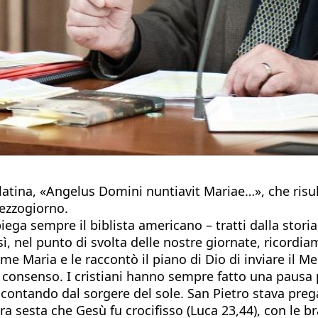
 latina, «Angelus Domini nuntiavit Mariae…», che risul
ezzogiorno.
 spiega sempre il biblista americano – tratti dalla st
osì, nel punto di svolta delle nostre giornate, ricord
 Maria e le raccontò il piano di Dio di inviare il Me
uo consenso. I cristiani hanno sempre fatto una pausa
”, contando dal sorgere del sole. San Pietro stava pr
'ora sesta che Gesù fu crocifisso (Luca 23,44), con le 