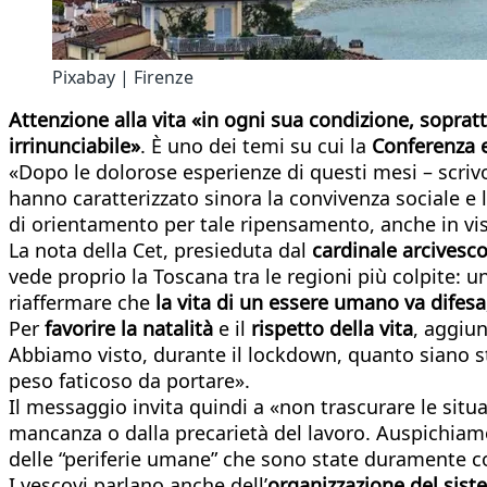
Pixabay | Firenze
Attenzione alla vita «in ogni sua condizione, soprat
irrinunciabile»
. È uno dei temi su cui la
Conferenza 
«Dopo le dolorose esperienze di questi mesi – scrivo
hanno caratterizzato sinora la convivenza sociale e 
di orientamento per tale ripensamento, anche in vi
La nota della Cet, presieduta dal
cardinale arcivesco
vede proprio la Toscana tra le regioni più colpite: un
riaffermare che
la vita di un essere umano va difes
Per
favorire la natalità
e il
rispetto della vita
, aggiun
Abbiamo visto, durante il lockdown, quanto siano s
peso faticoso da portare».
Il messaggio invita quindi a «non trascurare le situ
mancanza o dalla precarietà del lavoro. Auspichiamo
delle “periferie umane” che sono state duramente co
I vescovi parlano anche dell’
organizzazione del sist