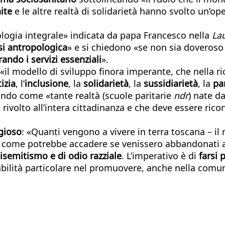
ite
e le altre realtà di solidarietà hanno svolto un’o
ologia integrale» indicata da papa Francesco nella
Lau
isi antropologica
» e si chiedono «se non sia doveroso a
rando i servizi essenziali
».
«il modello di sviluppo finora imperante, che nella r
izia
, l’
inclusione
, la
solidarietà
, la
sussidiarietà
, la
pa
ndo come «tante realtà (scuole paritarie
ndr
) nate da
è rivolto all’intera cittadinanza e che deve essere ri
igioso
: «Quanti vengono a vivere in terra toscana – il 
 come potrebbe accadere se venissero abbandonati a se
tisemitismo e di odio razziale
. L’imperativo è di
farsi 
abilità particolare nel promuovere, anche nella comuni