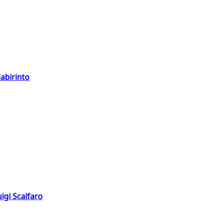
labirinto
igi Scalfaro