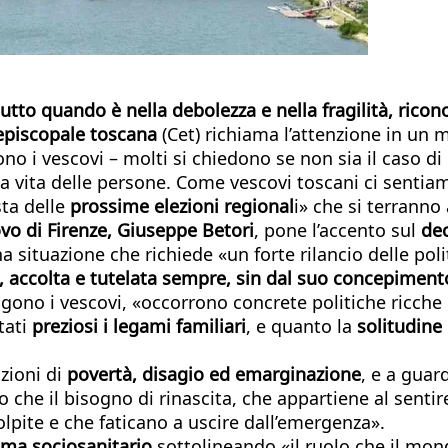
tutto quando è nella debolezza e nella fragilità, ric
episcopale toscana
(Cet) richiama l’attenzione in un m
no i vescovi – molti si chiedono se non sia il caso di
la vita delle persone. Come vescovi toscani ci sentia
sta delle
prossime elezioni regional
i» che si terranno
vo di Firenze, Giuseppe Betori
, pone l’accento sul
de
a situazione che richiede «un forte rilancio delle poli
a, accolta e tutelata sempre, sin dal suo concepiment
gono i vescovi, «occorrono concrete politiche ricche d
tati
preziosi i legami familiari
, e quanto la
solitudine
azioni di
povertà, disagio ed emarginazione
, e a guar
 che il bisogno di rinascita, che appartiene al senti
lpite e che faticano a uscire dall’emergenza».
ema sociosanitario
sottolineando «il ruolo che il mond