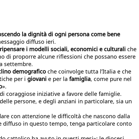
onoscendo la dignità di ogni persona come bene
essaggio diffuso ieri.
ripensare i modelli sociali, economici e culturali
che
mo di proporre alcune riflessioni che possano essere
 a settembre.
clino demografico
che coinvolge tutta l’Italia e che
tiche per i
giovani
e per la
famiglia
, come pure nel
o
».
i coraggiose iniziative a favore delle famiglie.
delle persone, e degli anziani in particolare, sia un
dare con attenzione le difficoltà che nascono dalla
re diffuso in questo tempo, tenga particolare conto
o cattolico ha avuto in questi mesi»: le diocesi