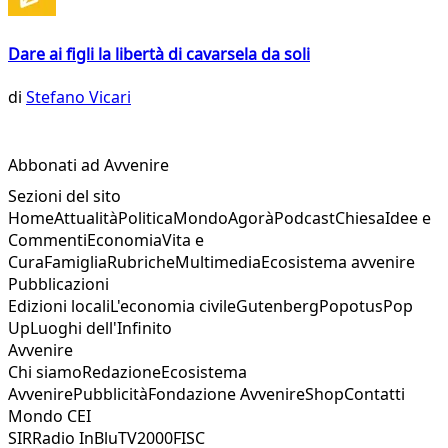
Dare ai figli la libertà di cavarsela da soli
di
Stefano Vicari
Abbonati ad Avvenire
Sezioni del sito
Home
Attualità
Politica
Mondo
Agorà
Podcast
Chiesa
Idee e
Commenti
Economia
Vita e
Cura
Famiglia
Rubriche
Multimedia
Ecosistema avvenire
Pubblicazioni
Edizioni locali
L'economia civile
Gutenberg
Popotus
Pop
Up
Luoghi dell'Infinito
Avvenire
Chi siamo
Redazione
Ecosistema
Avvenire
Pubblicità
Fondazione Avvenire
Shop
Contatti
Mondo CEI
SIR
Radio InBlu
TV2000
FISC