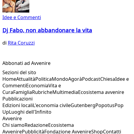
Idee e Commenti
Dj Fabo, non abbandonare la vita
di
Rita Coruzzi
Abbonati ad Avvenire
Sezioni del sito
Home
Attualità
Politica
Mondo
Agorà
Podcast
Chiesa
Idee e
Commenti
Economia
Vita e
Cura
Famiglia
Rubriche
Multimedia
Ecosistema avvenire
Pubblicazioni
Edizioni locali
L'economia civile
Gutenberg
Popotus
Pop
Up
Luoghi dell'Infinito
Avvenire
Chi siamo
Redazione
Ecosistema
Avvenire
Pubblicità
Fondazione Avvenire
Shop
Contatti