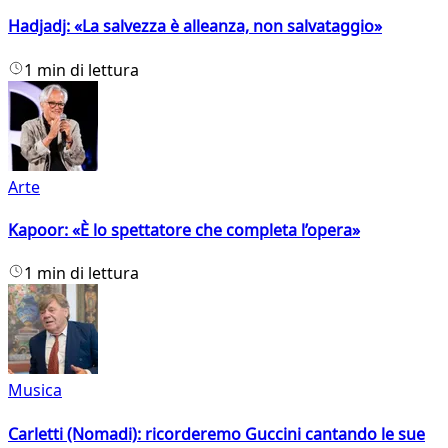
Hadjadj: «La salvezza è alleanza, non salvataggio»
1 min di lettura
Arte
Kapoor: «È lo spettatore che completa l’opera»
1 min di lettura
Musica
Carletti (Nomadi): ricorderemo Guccini cantando le sue