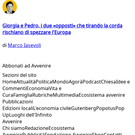
Giorgia e Pedro, i due «opposti» che tirando la corda
rischiano di spezzare l'Europa
di
Marco Iasevoli
Abbonati ad Avvenire
Sezioni del sito
Home
Attualità
Politica
Mondo
Agorà
Podcast
Chiesa
Idee e
Commenti
Economia
Vita e
Cura
Famiglia
Rubriche
Multimedia
Ecosistema avvenire
Pubblicazioni
Edizioni locali
L'economia civile
Gutenberg
Popotus
Pop
Up
Luoghi dell'Infinito
Avvenire
Chi siamo
Redazione
Ecosistema
Avvenire
Pubblicità
Fondazione Avvenire
Shop
Contatti