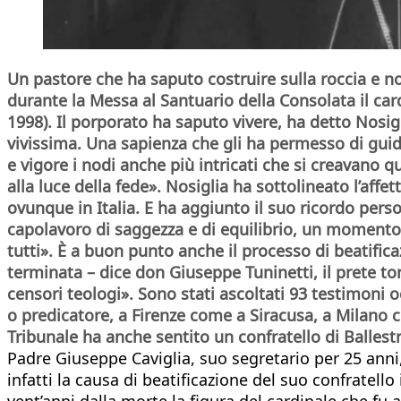
Un pastore che ha saputo costruire sulla roccia e non
durante la Messa al Santuario della Consolata il ca
1998). Il porporato ha saputo vivere, ha detto Nosi
vivissima. Una sapienza che gli ha permesso di guida
e vigore i nodi anche più intricati che si creavano 
alla luce della fede». Nosiglia ha sottolineato l’affe
ovunque in Italia. E ha aggiunto il suo ricordo pers
capolavoro di saggezza e di equilibrio, un momento d
tutti». È a buon punto anche il processo di beatific
terminata – dice don Giuseppe Tuninetti, il prete tor
censori teologi». Sono stati ascoltati 93 testimoni 
o predicatore, a Firenze come a Siracusa, a Milano co
Tribunale ha anche sentito un confratello di Balles
Padre Giuseppe Caviglia, suo segretario per 25 anni
infatti la causa di beatificazione del suo confratell
vent’anni dalla morte la figura del cardinale che fu