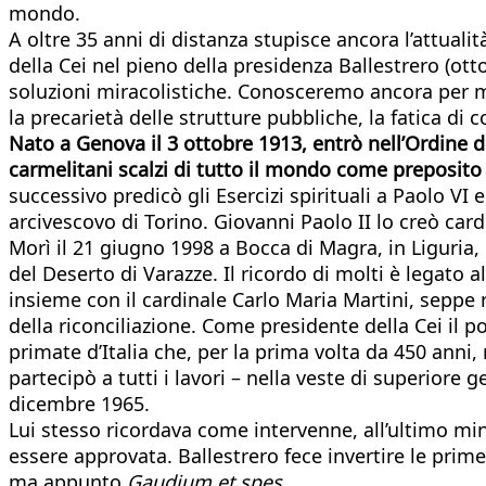
mondo.
A oltre 35 anni di distanza stupisce ancora l’attua
della Cei nel pieno della presidenza Ballestrero (ott
soluzioni miracolistiche. Conosceremo ancora per mo
la precarietà delle strutture pubbliche, la fatica di
Nato a Genova il 3 ottobre 1913, entrò nell’Ordine d
carmelitani scalzi di tutto il mondo come preposito
successivo predicò gli Esercizi spirituali a Paolo V
arcivescovo di Torino. Giovanni Paolo II lo creò card
Morì il 21 giugno 1998 a Bocca di Magra, in Liguria, 
del Deserto di Varazze. Il ricordo di molti è legato
insieme con il cardinale Carlo Maria Martini, seppe ri
della riconciliazione. Come presidente della Cei il
primate d’Italia che, per la prima volta da 450 anni,
partecipò a tutti i lavori – nella veste di superiore 
dicembre 1965.
Lui stesso ricordava come intervenne, all’ultimo m
essere approvata. Ballestrero fece invertire le prim
ma appunto
Gaudium et spes.