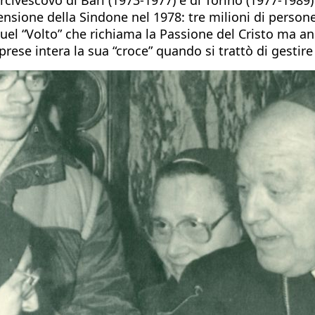
tensione della Sindone nel 1978: tre milioni di person
uel “Volto” che richiama la Passione del Cristo ma an
ese intera la sua “croce” quando si trattò di gestire 