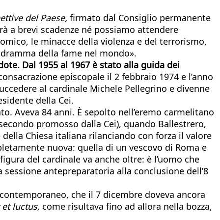
pettive del Paese,
firmato dal Consiglio permanente
olverà a brevi scadenze né possiamo attendere
mico, le minacce della violenza e del terrorismo,
e, il dramma della fame nel mondo».
ote. Dal 1955 al 1967 è stato alla guida dei
consacrazione episcopale il 2 febbraio 1974 e l’anno
 succedere al cardinale Michele Pellegrino e divenne
esidente della Cei.
irato. Aveva 84 anni. È sepolto nell’eremo carmelitano
il secondo promosso dalla Cei), quando Ballestrero,
della Chiesa italiana rilanciando con forza il valore
ompletamente nuova: quella di un vescovo di Roma e
 figura del cardinale va anche oltre: è l’uomo che
lla sessione antepreparatoria alla conclusione dell’8
do contemporaneo, che il 7 dicembre doveva ancora
et luctus,
come risultava fino ad allora nella bozza,