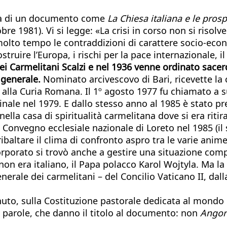
lità di un documento come
La Chiesa italiana e le pros
obre 1981). Vi si legge: «La crisi in corso non si ris
lto tempo le contraddizioni di carattere socio-econo
 costruire l’Europa, i rischi per la pace internazional
ei Carmelitani Scalzi e nel 1936 venne ordinato sacerd
 generale.
Nominato arcivescovo di Bari, ricevette la 
I e alla Curia Romana. Il 1º agosto 1977 fu chiamato a
inale nel 1979. E dallo stesso anno al 1985 è stato pr
nella casa di spiritualità carmelitana dove si era rit
 al Convegno ecclesiale nazionale di Loreto nel 1985 (
baltare il clima di confronto aspro tra le varie anime 
 porporato si trovò anche a gestire una situazione c
 non era italiano, il Papa polacco Karol Wojtyla. Ma la
generale dei carmelitani – del Concilio Vaticano II, da
inuto, sulla Costituzione pastorale dedicata al mon
e parole, che danno il titolo al documento: non
Angor 