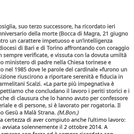
siglia, suo terzo successore, ha ricordato ieri
anniversario della morte (Bocca di Magra, 21 giugno
ntro un carattere impetuoso e un’intelligenza
diocesi di Bari e di Torino affrontando con coraggio
n sempre verificate, e vissuta con la dovuta umiltà
 suo ministero di padre nella Chiesa torinese e
eto
nel 1985 dove le parole del cardinale «furono un
zione riuscirono a riportare serenità e fiducia in
armelitani Scalzi. «La parte più impegnativa è
ettiamo che concludano il lavoro i periti storici e i
onache di clausura che lo hanno avuto per confessore
iale e di persone, si è lavorato per rogatoria. Il
no
Gesù a Malà Strana.
(M.Bon.)
a certezza di aver compiuto anche l’ultimo lavoro:
ta avviata solennemente il 2 ottobre 2014. A
89) emerge con forza ed è sempre ricordata con