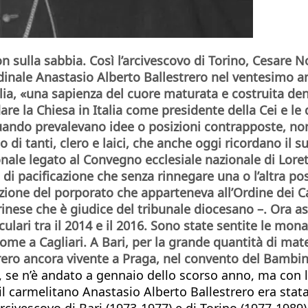
 sulla sabbia. Così l’arcivescovo di Torino, Cesare No
rdinale Anastasio Alberto Ballestrero nel ventesimo 
glia, «una sapienza del cuore maturata e costruita de
re la Chiesa in Italia come presidente della Cei e le 
quando prevalevano idee o posizioni contrapposte, no
tto di tanti, clero e laici, che anche oggi ricordano il
onale legato al Convegno ecclesiale nazionale di Lor
i pacificazione che senza rinnegare una o l’altra posi
azione del porporato che apparteneva all’Ordine dei C
inese che è giudice del tribunale diocesano –. Ora asp
oculari tra il 2014 e il 2016. Sono state sentite le m
me a Cagliari. A Bari, per la grande quantità di mater
trero ancora vivente a Praga, nel convento del Bambi
, se n’è andato a gennaio dello scorso anno, ma con l
o il carmelitano Anastasio Alberto Ballestrero era sta
 arcivescovo di Bari (1973-1977) e di Torino (1977-19