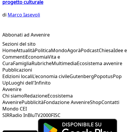
progetto culturale
di
Marco Iasevoli
Abbonati ad Avvenire
Sezioni del sito
Home
Attualità
Politica
Mondo
Agorà
Podcast
Chiesa
Idee e
Commenti
Economia
Vita e
Cura
Famiglia
Rubriche
Multimedia
Ecosistema avvenire
Pubblicazioni
Edizioni locali
L'economia civile
Gutenberg
Popotus
Pop
Up
Luoghi dell'Infinito
Avvenire
Chi siamo
Redazione
Ecosistema
Avvenire
Pubblicità
Fondazione Avvenire
Shop
Contatti
Mondo CEI
SIR
Radio InBlu
TV2000
FISC