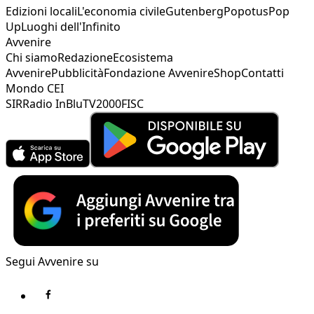
Edizioni locali
L'economia civile
Gutenberg
Popotus
Pop
Up
Luoghi dell'Infinito
Avvenire
Chi siamo
Redazione
Ecosistema
Avvenire
Pubblicità
Fondazione Avvenire
Shop
Contatti
Mondo CEI
SIR
Radio InBlu
TV2000
FISC
Segui Avvenire su