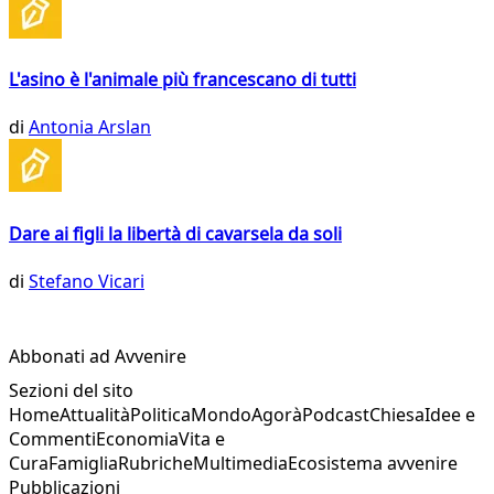
L'asino è l'animale più francescano di tutti
di
Antonia Arslan
Dare ai figli la libertà di cavarsela da soli
di
Stefano Vicari
Abbonati ad Avvenire
Sezioni del sito
Home
Attualità
Politica
Mondo
Agorà
Podcast
Chiesa
Idee e
Commenti
Economia
Vita e
Cura
Famiglia
Rubriche
Multimedia
Ecosistema avvenire
Pubblicazioni